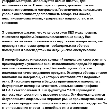
усердию мастеров. Используется белый пластик, для
изготовления окон. В некоторых случаях, цветной пластик
становится основным материалом. Герметичность наивысшего
уровня обеспечивает долговечность товара. Вы можете,
пластиковые окна купить, и радоваться надежностью и их
качеством.
Это является фактом, что установка окон ПВХ может решить
множество проблем. Установив пластиковые окна, у Вас
полностью исчезают сквозняки и следственно потери тепла, что
приводит к экономии средств необходимых на обогрев
помещения и в последствии на медицинское обслуживание.
В городе Бердске множество компаний предлагают свои услуги по
производству и установке окон из поливинилхлорида. Но прежде
чем пластиковые окна купить, Вам необходимо обратить
внимание на качество данного продукта. Эксперты обращают свое
внимание на материалы, из которых изготовляются подобные
окна. В настоящее время в Бердске применяются материалы с
безупречным немецким качеством, использование профиля
REHAU, стеклопакетов STIS и фурнитуры MACO приводят к
выпуску окон достаточно высокого класса. Эти фирмы являются
безусловными лидерами на мировом рынке производства окон и
выпускают продукцию по мировым и европейским стандартам. За
счет повышения спроса на подобные окна и снижение